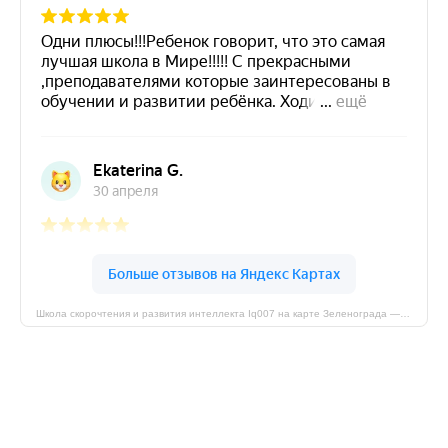
Школа скорочтения и развития интеллекта Iq007 на карте Зеленограда — Яндекс Карты